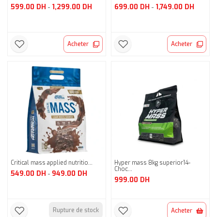
599.00
DH
1,299.00
DH
699.00
DH
1,749.00
DH
-
-
Acheter
Acheter
Critical mass applied nutritio...
Hyper mass 8kg superior14-
Choc...
549.00
DH
949.00
DH
-
999.00
DH
Rupture de stock
Acheter