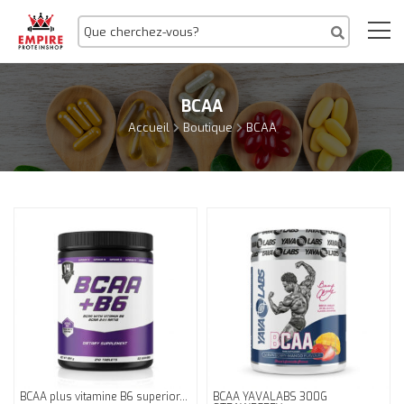
BCAA
Accueil
Boutique
BCAA
BCAA plus vitamine B6 superior...
BCAA YAVALABS 300G