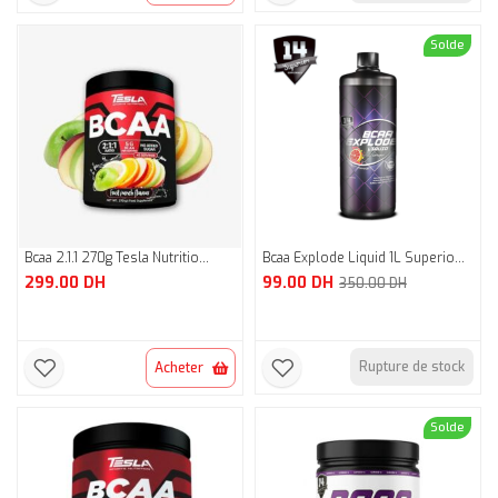
Solde
Bcaa 2.1.1 270g Tesla Nutritio...
Bcaa Explode Liquid 1L Superio...
Original
Current
299.00
DH
99.00
DH
350.00
DH
price
price
was:
is:
350.00 DH.
99.00 DH.
Rupture de stock
Acheter
Solde