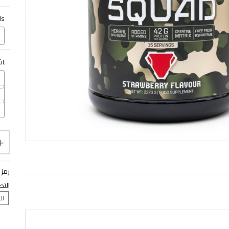
ds
ût
رمز 
التص
ال