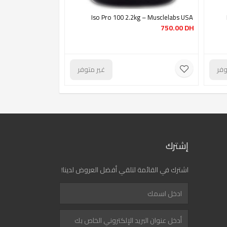
Iso Pro 100 2.2kg – Musclelabs USA
750.00
DH
وفر
غير متوفر
إشترك
اشترك في القائمة لتلقي أفضل العروض لدينا!