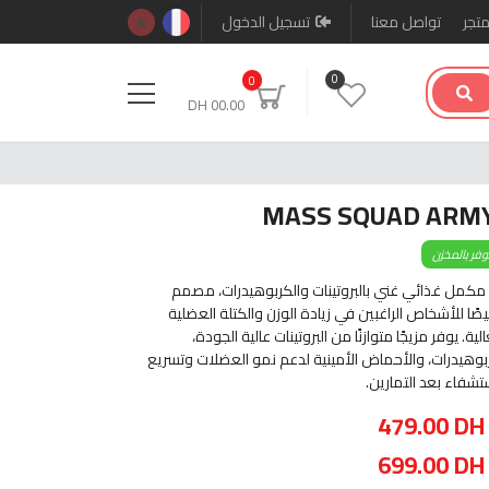
متجر
تواصل معنا
تسجيل الدخول
0
0
00.00 DH
MASS SQUAD ARM
وفر بالمخزن
كمل غذائي غني بالبروتينات والكربوهيدرات، مصمم
ًا للأشخاص الراغبين في زيادة الوزن والكتلة العضلية
لية. يوفر مزيجًا متوازنًا من البروتينات عالية الجودة،
بوهيدرات، والأحماض الأمينية لدعم نمو العضلات وتسريع
تشفاء بعد التمارين.
479.00
DH
699.00
DH