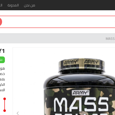
من نحن
المدونة
ال
MASS
Y1
مت
هو م
خصيص
بفعا
الكر
الاس