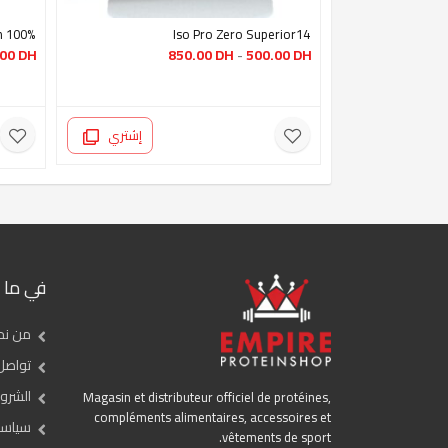
100% Vegan Protein 500g – Tesla Nutrition
Iso Pro Zero Superior14
.00
DH
850.00
DH
-
500.00
DH
إشتري
في ما 
من نح
تواصل
الشروط
Magasin et distributeur officiel de protéines,
compléments alimentaires, accessoires et
سياسة
vêtements de sport.